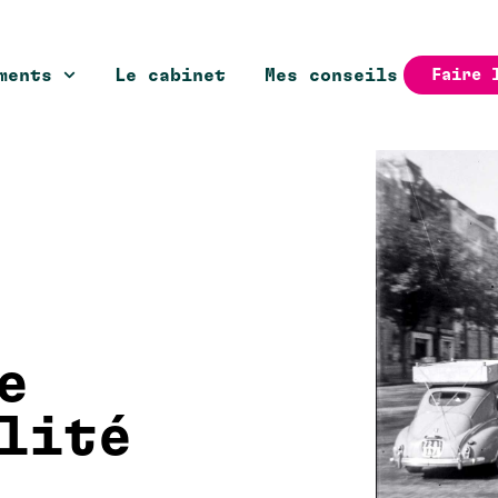
ments
Le cabinet
Mes conseils
Faire 
e
lité